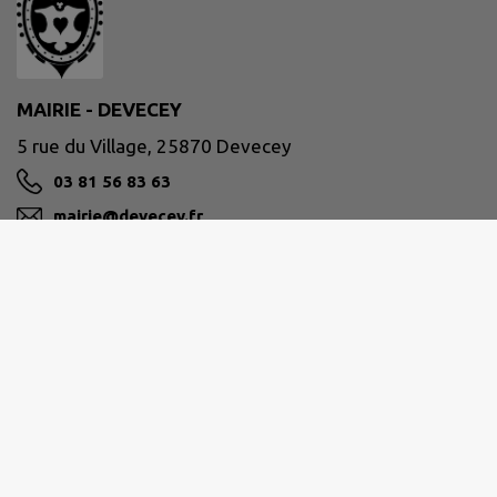
MAIRIE - DEVECEY
5 rue du Village, 25870 Devecey
03 81 56 83 63
mairie@devecey.fr
M'Y RENDRE
www.devecey.fr