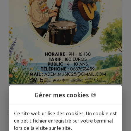
1
/
1
Gérer mes cookies 🍪
STAGE MUSICAL D'ÉTÉ
Ce site web utilise des cookies. Un cookie est
un petit fichier enregistré sur votre terminal
Publié le lundi 01 juin 2026 - Devecey
lors de la visite sur le site.