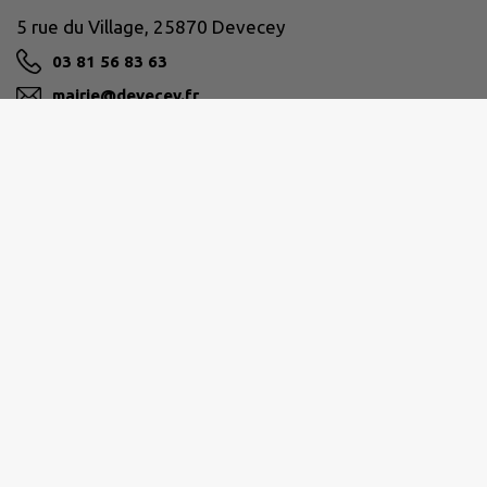
5 rue du Village, 25870 Devecey
03 81 56 83 63
mairie@devecey.fr
M'Y RENDRE
www.devecey.fr
GRAND BESANÇON MÉTROPOLE
03 81 87 88 89