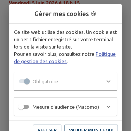
Vendredi 5 juin 2026 à 18 h 15
Gérer mes cookies 🍪
ORDRE DU JOUR
Ce site web utilise des cookies. Un cookie est
un petit fichier enregistré sur votre terminal
Validation du compte-rendu du conseil
lors de la visite sur le site.
municipal du 27 avril 2026
Pour en savoir plus, consultez notre
Politique
Avis sur la vente de 24 logements Néolia à
de gestion des cookies
.
Devecey
Délégations consenties au maire
RASED 2025-2025
Obligatoire
Frais de scolarité 2025-2026
Désignation des membres extérieurs du
CCAS
Convention ATC – Antenne Relais
Mesure d'audience (Matomo)
REFUSER
VALIDER MON CHOIX