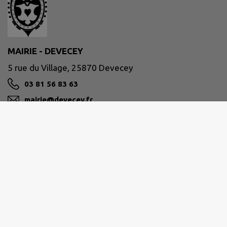
MAIRIE - DEVECEY
5 rue du Village, 25870 Devecey
03 81 56 83 63
mairie@devecey.fr
M'Y RENDRE
www.devecey.fr