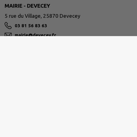
MAIRIE - DEVECEY
5 rue du Village, 25870 Devecey
03 81 56 83 63
mairie@devecey.fr
M'Y RENDRE
www.devecey.fr
GRAND BESANÇON MÉTROPOLE