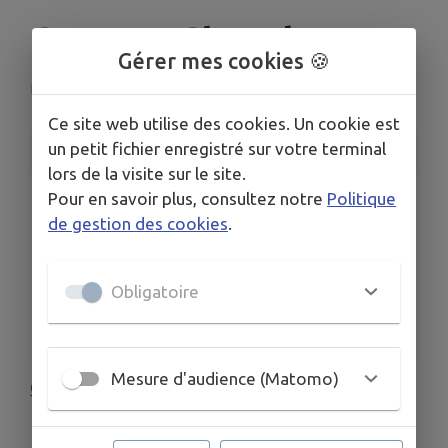
Concert Choral
Gérer mes cookies 🍪
Devecey
Ce site web utilise des cookies. Un cookie est
un petit fichier enregistré sur votre terminal
INFORMATIONS PRATIQUES
lors de la visite sur le site.
Pour en savoir plus, consultez notre
Politique
LIEU
Devecey
de gestion des cookies
.
DATE
Le dim. 22 juin
Obligatoire
HORAIRES
À 17h00
Mesure d'audience (Matomo)
Concert choral