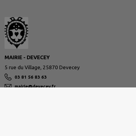
MAIRIE - DEVECEY
5 rue du Village, 25870 Devecey
03 81 56 83 63
mairie@devecey.fr
M'Y RENDRE
www.devecey.fr