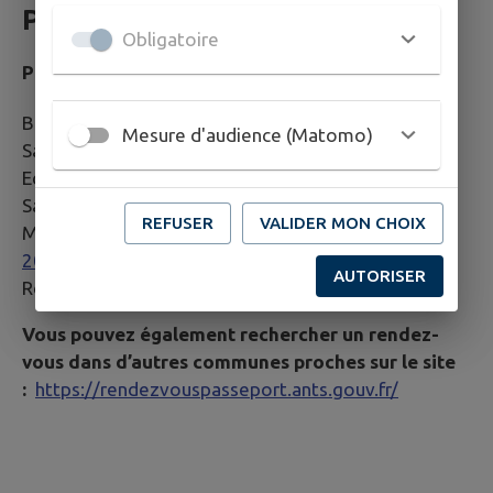
Prendre RDV en ligne :
Obligatoire
Par téléphone
Besançon :
03 81 61 52 55
Mesure d'audience (Matomo)
Saint-Vit :
03 81 87 40 40
Ecole-Valentin :
03 81 53 70 56
Saône :
03 81 55 71 31
REFUSER
VALIDER MON CHOIX
Marchaux-Chaudefontaine :
03 81 57 91 32
/
06 44
20 28 29
AUTORISER
Roche-lez-Beaupré :
03 81 60 52 99
Vous pouvez également rechercher un rendez-
vous dans d’autres communes proches sur le site
:
https://rendezvouspasseport.ants.gouv.fr/