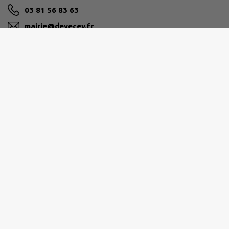
03 81 56 83 63
mairie@devecey.fr
M'Y RENDRE
www.devecey.fr
GRAND BESANÇON MÉTROPOLE
03 81 87 88 89
agglomeration@grandbesancon.fr