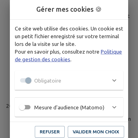
Mise en place d'un suivi régulier pour s'assurer
du maintien de la conformité.
Gérer mes cookies 🍪
Poursuite de la formation des développeurs et
sensibilisation des rédacteurs de contenu.
Ce site web utilise des cookies. Un cookie est
Adaptation aux éventuelles évolutions du
un petit fichier enregistré sur votre terminal
RGAA et des réglementations en matière
lors de la visite sur le site.
d'accessibilité numérique.
Pour en savoir plus, consultez notre
Politique
Veille réglementaire :
Mise en place d'une
de gestion des cookies
.
veille continue pour suivre l'évolution des
normes et réglementations relatives à
l'accessibilité numérique, afin de garantir une
Obligatoire
mise à jour rapide des sites en cas de
modification des exigences légales.
2027
Mesure d'audience (Matomo)
Réalisation d'un nouvel audit d'accessibilité afin
d'évaluer les éventuelles évolutions et de
REFUSER
VALIDER MON CHOIX
corriger les points d'amélioration nécessaires.