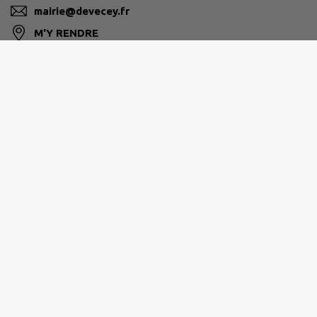
mairie@devecey.fr
M'Y RENDRE
www.devecey.fr
GRAND BESANÇON MÉTROPOLE
03 81 87 88 89
agglomeration@grandbesancon.fr
www.grandbesancon.fr